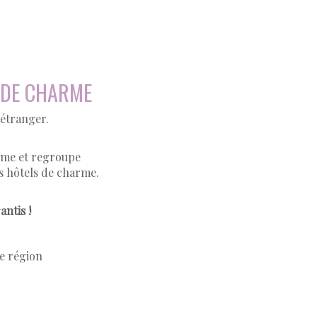
 DE CHARME
'étranger.
rme et regroupe
ts hôtels de charme.
antis !
de région